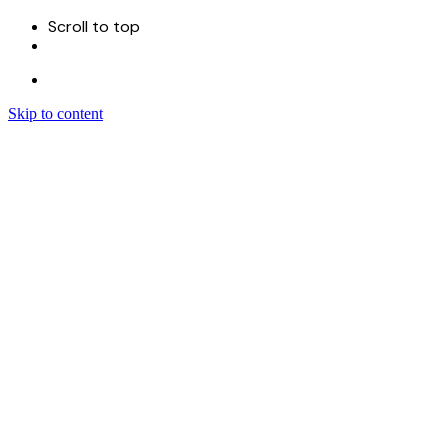
Scroll to top
Skip to content
Menu
首页
关于
服务
Sitecore 开发实施
Sitecore CMS
Sitecore XM Cloud