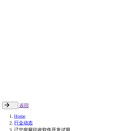
Sitecore 中国解决方案
数字化转型和升级
数字化营销
数字资产管理
数据分析与洞察
数字电商
云托管
案例
新闻动态
睿哲新闻
行业动态
联系
EN
返回
Home
行业动态
辽宁房屋征收软件开发试用