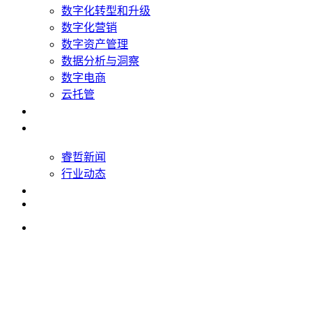
数字化转型和升级
数字化营销
数字资产管理
数据分析与洞察
数字电商
云托管
案例
新闻动态
睿哲新闻
行业动态
联系
EN