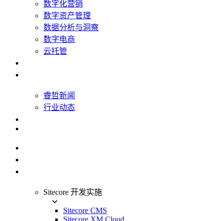
数字化营销
数字资产管理
数据分析与洞察
数字电商
云托管
案例
新闻动态
睿哲新闻
行业动态
联系
EN
首页
关于
服务
Sitecore 开发实施
Sitecore CMS
Sitecore XM Cloud