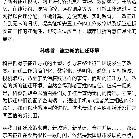
了新的征迁模式，网上进行各类资料管理、数据统计，在线选
房、在线签约、现场监控、远程调度等等，征拆工作通过互联
网得以合理分配、准确计算、方便实用、实时监督，一改征迁
杂乱无序的旧状，提高征拆安置工作的工作效率以及保证征拆
安置工作的准确性，也得以适应当下，城市征拆智慧信息化的
需求。
科睿哲：建立新
的征迁环境
科睿哲对于征迁方式的重塑，引导着整个征迁环境发生了改
变。征迁工作的简单化、数字化、透明化，避免了互相推诿、
投机取巧，乃至于贪污腐败这样的事情；而新的征迁方式，塑
造的新的征迁环境，自然会得到老百姓的信任。值得一提的
是，科睿哲避免以前百姓们对于征迁查询无门的情况，它专门
为拆迁户们设置了查询端口，通过手机app或者关注相应的公
众号，都可以获悉项目的进程。这也造就了百姓和拆迁部门之
间互信的新氛围。
从我国征迁政策来看，新城镇、新基建、合村并居……，都预
示着征迁在今后很长一段时间，依然是我国城市发展的重点，