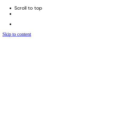
Scroll to top
Skip to content
Menu
首页
关于
服务
Sitecore 开发实施
Sitecore CMS
Sitecore XM Cloud