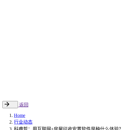
Sitecore 中国解决方案
数字化转型和升级
数字化营销
数字资产管理
数据分析与洞察
数字电商
云托管
案例
新闻动态
睿哲新闻
行业动态
联系
EN
返回
Home
行业动态
科睿哲：用互联网+房屋征收安置软件是种什么体验？