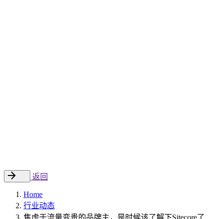
Sitecore 中国解决方案
数字化转型和升级
数字化营销
数字资产管理
数据分析与洞察
数字电商
云托管
案例
新闻动态
睿哲新闻
行业动态
联系
EN
返回
Home
行业动态
焦虑于流量变贵的品牌主，是时候该了解下Sitecore了