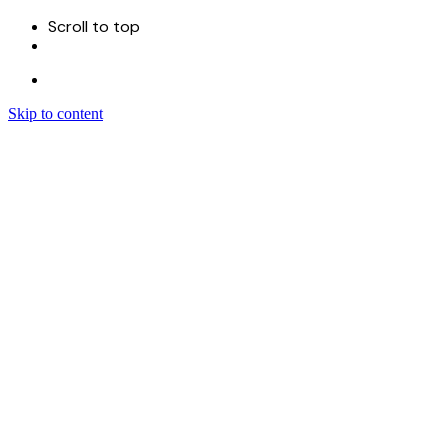
Scroll to top
Skip to content
Menu
首页
关于
服务
Sitecore 开发实施
Sitecore CMS
Sitecore XM Cloud