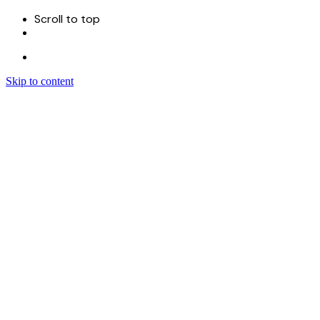
Scroll to top
Skip to content
Menu
Sitecore 一站式互联网解决方案服务商
首页
关于
服务
Sitecore 开发实施
Sitecore CMS
Sitecore XM Cloud