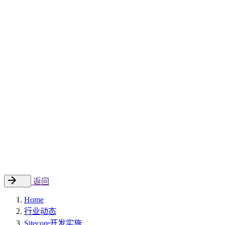
Sitecore 中国解决方案
数字化转型和升级
数字化营销
数字资产管理
数据分析与洞察
数字电商
云托管
案例
新闻动态
睿哲新闻
行业动态
联系
EN
返回
Home
行业动态
Sitecore开发实施