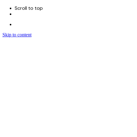
Scroll to top
Skip to content
Menu
首页
关于
服务
Sitecore 开发实施
Sitecore CMS
Sitecore XM Cloud