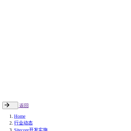
Sitecore 中国解决方案
数字化转型和升级
数字化营销
数字资产管理
数据分析与洞察
数字电商
云托管
案例
新闻动态
睿哲新闻
行业动态
联系
EN
返回
Home
行业动态
Sitecore开发实施