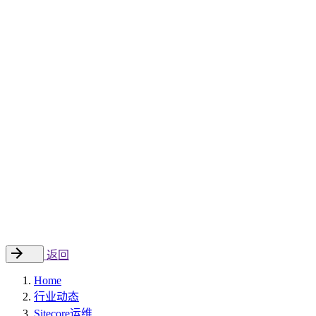
Sitecore 中国解决方案
数字化转型和升级
数字化营销
数字资产管理
数据分析与洞察
数字电商
云托管
案例
新闻动态
睿哲新闻
行业动态
联系
EN
返回
Home
行业动态
Sitecore运维