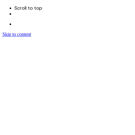
Scroll to top
Skip to content
Menu
首页
关于
服务
Sitecore 开发实施
Sitecore CMS
Sitecore XM Cloud