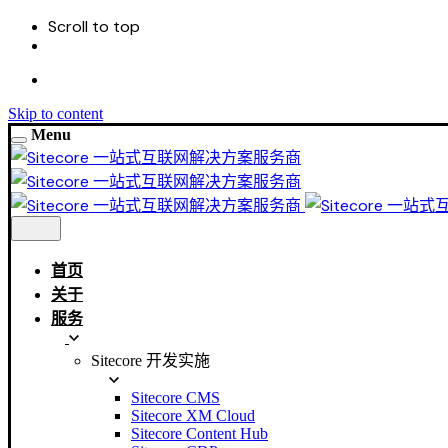
Scroll to top
Skip to content
Menu
首页
关于
服务
Sitecore 开发实施
Sitecore CMS
Sitecore XM Cloud
Sitecore Content Hub