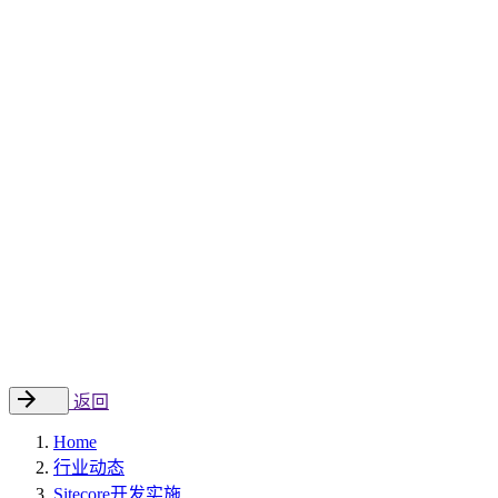
Sitecore 中国解决方案
数字化转型和升级
数字化营销
数字资产管理
数据分析与洞察
数字电商
云托管
案例
新闻动态
睿哲新闻
行业动态
联系
EN
返回
Home
行业动态
Sitecore开发实施