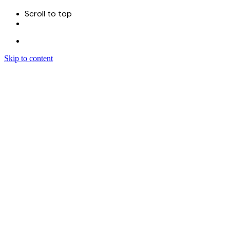
Scroll to top
Skip to content
Menu
首页
关于
服务
Sitecore 开发实施
Sitecore CMS
Sitecore XM Cloud