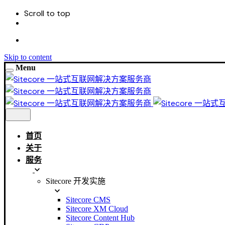
Scroll to top
Skip to content
Menu
首页
关于
服务
Sitecore 开发实施
Sitecore CMS
Sitecore XM Cloud
Sitecore Content Hub