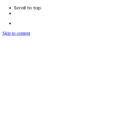
Scroll to top
Skip to content
Menu
首页
关于
服务
Sitecore 开发实施
Sitecore CMS
Sitecore XM Cloud