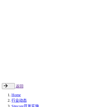
Sitecore 中国解决方案
数字化转型和升级
数字化营销
数字资产管理
数据分析与洞察
数字电商
云托管
案例
新闻动态
睿哲新闻
行业动态
联系
EN
返回
Home
行业动态
Sitecore开发实施