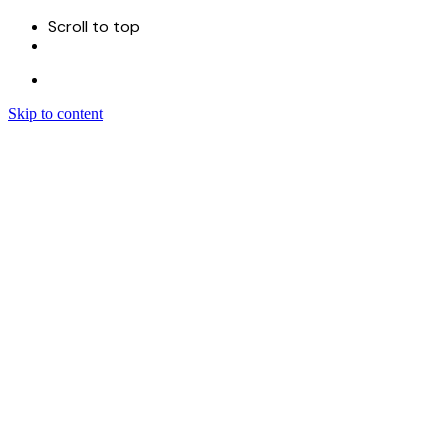
Scroll to top
Skip to content
Menu
首页
关于
服务
Sitecore 开发实施
Sitecore CMS
Sitecore XM Cloud