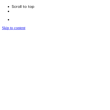
Scroll to top
Skip to content
Menu
首页
关于
服务
Sitecore 开发实施
Sitecore CMS
Sitecore XM Cloud