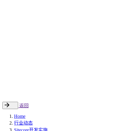
Sitecore 中国解决方案
数字化转型和升级
数字化营销
数字资产管理
数据分析与洞察
数字电商
云托管
案例
新闻动态
睿哲新闻
行业动态
联系
EN
返回
Home
行业动态
Sitecore开发实施