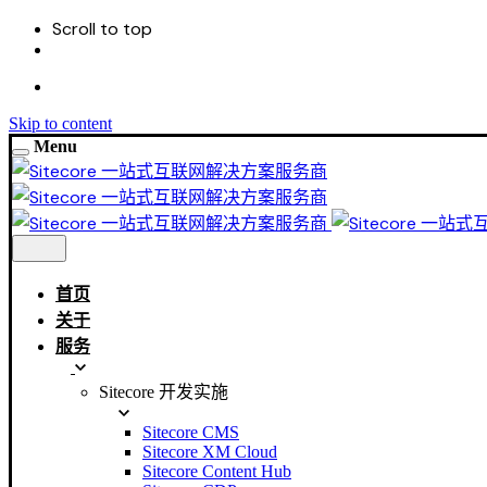
Scroll to top
Skip to content
Menu
首页
关于
服务
Sitecore 开发实施
Sitecore CMS
Sitecore XM Cloud
Sitecore Content Hub