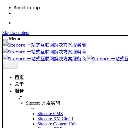
Scroll to top
Skip to content
Menu
首页
关于
服务
Sitecore 开发实施
Sitecore CMS
Sitecore XM Cloud
Sitecore Content Hub