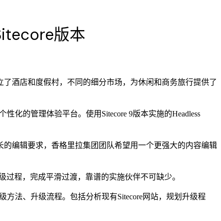
ecore版本
立了酒店和度假村，不同的细分市场，为休闲和商务旅行提供了
理体验平台。使用Sitecore 9版本实施的Headless
益增长的编辑要求，香格里拉集团团队希望用一个更强大的内容编辑
整个升级过程，完成平滑过渡，靠谱的实施伙伴不可缺少。
级方法、升级流程。包括分析现有Sitecore网站，规划升级程