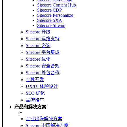
Sitecore Content Hub
Sitecore CDP
Sitecore Personalize
Sitecore SXA
Sitecore Stream
Sitecore 升级
Sitecore 运维支持
Sitecore 咨询
Sitecore 平台集成
Sitecore 优化
Sitecore 安全合规
Sitecore 外包合作
全栈开发
UX/UI 体验设计
SEO 优化
品牌推广
产品和解决方案
企业出海解决方案
Sitecore 中国解决方案