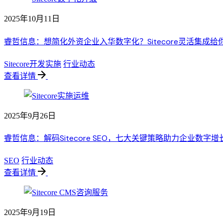
2025年10月11日
睿哲信息：想简化外资企业入华数字化？Sitecore灵活集成给
Sitecore开发实施
行业动态
查看详情
2025年9月26日
睿哲信息：解码Sitecore SEO，七大关键策略助力企业数字增
SEO
行业动态
查看详情
2025年9月19日