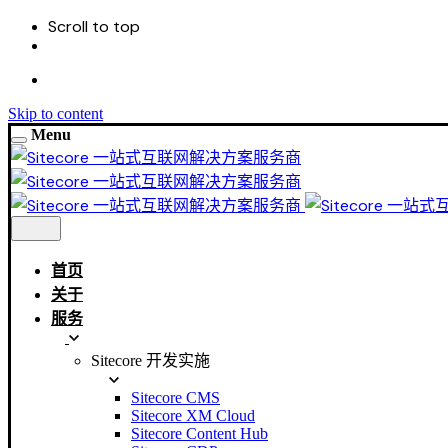
Scroll to top
Skip to content
Menu
首页
关于
服务
Sitecore 开发实施
Sitecore CMS
Sitecore XM Cloud
Sitecore Content Hub