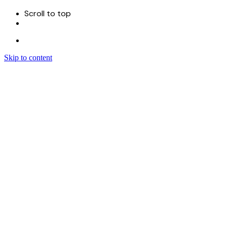
Scroll to top
Skip to content
Menu
首页
关于
服务
Sitecore 开发实施
Sitecore CMS
Sitecore XM Cloud