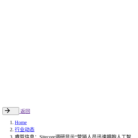
Sitecore 中国解决方案
数字化转型和升级
数字化营销
数字资产管理
数据分析与洞察
数字电商
云托管
案例
新闻动态
睿哲新闻
行业动态
联系
EN
返回
Home
行业动态
睿哲信息：Sitecore调研显示“营销人员迅速拥抱人工智