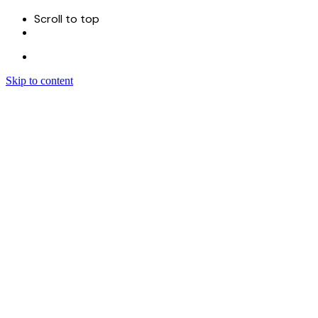
Scroll to top
Skip to content
Menu
首页
关于
服务
Sitecore 开发实施
Sitecore CMS
Sitecore XM Cloud