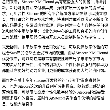
总结来看，Sitecore XM Clound 具有这些强大的优势：持续创
新，新功能将自动交付和集成；弹性扩展一劳永逸的流量需
求；可组合性 Sitecore 的所有平台解决方案现在都可以独立购
买，并且适合的营销技术堆栈；快速创建体验以满足不断变化
的市场需求；多渠道内容管理，用户创建一次内容并在任何渠
道和体验中重复使用；以业务为中心的工具和直观的内容创作
工作流程；使用现代框架为开发人员定制构建的敏捷性……
毫无疑问，未来数字市场会再次扩张，可以提供数字体验的可
组合Sass产品必然会更受市场的欢迎，而从Sitecore XM Clound
优势来看，可以说它是非常有前瞻性地布局了未来数字市场，
它的灵活的扩展性、出色的创新力、个性化体验服务的驱动力
都能让它更好的助力企业用更低的成本获得更大的经济回馈。
而作为有着十多年Sitecore开发经验的“老伙伴”青岛睿哲信
息，也为Sitecore这次的升级创新感到振奋。随着线上经济的
蓬勃发展，可以驱动高度个性化数字体验的Sitecore必然会受
到更多客户的喜爱，届时作为Sitecore实施合作伙伴的睿哲信
息，也能大展身手……