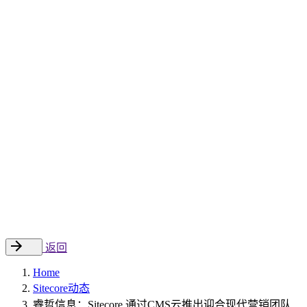
Sitecore 中国解决方案
数字化转型和升级
数字化营销
数字资产管理
数据分析与洞察
数字电商
云托管
案例
新闻动态
睿哲新闻
行业动态
联系
EN
返回
Home
Sitecore动态
睿哲信息：Sitecore 通过CMS云推出迎合现代营销团队