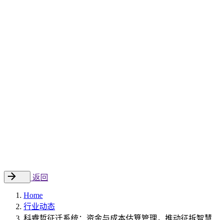
Sitecore 中国解决方案
数字化转型和升级
数字化营销
数字资产管理
数据分析与洞察
数字电商
云托管
案例
新闻动态
睿哲新闻
行业动态
联系
EN
返回
Home
行业动态
科睿哲征迁系统：资金与成本估算管理，推动征拆智慧