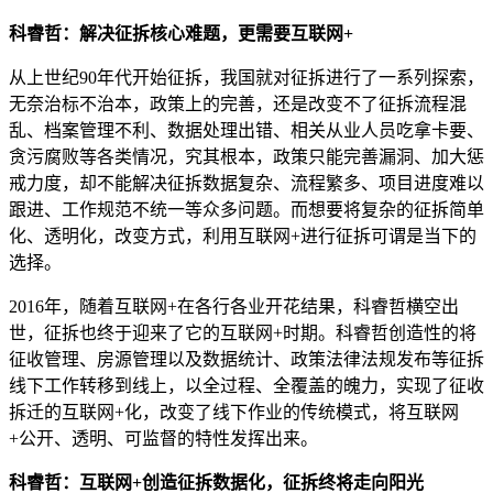
科睿哲：解决征拆核心难题，更需要互联网+
从上世纪90年代开始征拆，我国就对征拆进行了一系列探索，
无奈治标不治本，政策上的完善，还是改变不了征拆流程混
乱、档案管理不利、数据处理出错、相关从业人员吃拿卡要、
贪污腐败等各类情况，究其根本，政策只能完善漏洞、加大惩
戒力度，却不能解决征拆数据复杂、流程繁多、项目进度难以
跟进、工作规范不统一等众多问题。而想要将复杂的征拆简单
化、透明化，改变方式，利用互联网+进行征拆可谓是当下的
选择。
2016年，随着互联网+在各行各业开花结果，科睿哲横空出
世，征拆也终于迎来了它的互联网+时期。科睿哲创造性的将
征收管理、房源管理以及数据统计、政策法律法规发布等征拆
线下工作转移到线上，以全过程、全覆盖的魄力，实现了征收
拆迁的互联网+化，改变了线下作业的传统模式，将互联网
+公开、透明、可监督的特性发挥出来。
科睿哲：互联网+创造征拆数据化，征拆终将走向阳光