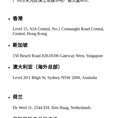
广州市天河区珠江东路30号广银大厦601C
香港
Level 15, AIA Central, No.1 Connaught Road Central,
Central, Hong Kong
新加坡
150 Beach Road #28-05/06 Gateway West, Singapore
澳大利亚（海外总部）
Level 26/1 Bligh St, Sydney NSW 2000, Australia
荷兰
De Werf 11, 2544 EH, Den Haag, Netherlands