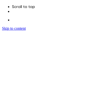
Scroll to top
Skip to content
Menu
首页
关于
服务
Sitecore 开发实施
Sitecore CMS
Sitecore XM Cloud