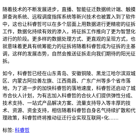
随着技术的不断发展进步，直播、智能征迁数据统计端、触摸
屏查询系统、远程调度指挥系统等新兴技术也被置入到了软件
中，这也让科睿哲可以在多个层面上用数据进行更精密的征拆
工作，数据化持续有效的渗入，将征拆工作推向了更为智慧化
进行的阶段。更多样的数据处理方式、更直观的呈现方式，也
就意味着更具有统筹能力的征拆将随着科睿哲成为征拆的主基
调，这样的发展态势，自然会推送征拆走向我们期待的阳光征
拆。
如今，科睿哲已经在山东青岛、安徽铜陵、黑龙江哈尔滨双城
区、内蒙古阿拉善左旗、江西南昌、广东广州等多个省市落
地，为了进一步的加快科睿哲的落地速度，科睿哲还启动了城
市合伙人计划，为有志加入科睿哲的合伙人们提供弹性分成、
技术支持、一站式产品解决方案、流量支持导入等丰厚的技
术、资源、资金支持，相信随着科睿哲自身名气持续扩散和代
理政策，科睿哲终将推动征迁行业实现互联网+化……
标签:
科睿哲