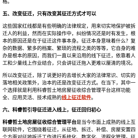
格。
五、改变征迁，只有改变其征迁方式才可以
这些国家红线都是有些明确的法律规定，用来切实地保护被拆
迁人的利益，然而在实际操作中，纠纷情况还是时有发生，根
本的原因还是在于征迁这件事本身。征迁本身意味着什么？复
杂的数据、繁多的档案、繁琐的流程之类的等等，它自身的难
办是根本的原因，而我们一直以来沿用的线下征迁，依靠着人
工和少量线上作业结合，只会讲征迁拖入更难以厘清的境况。
所以改变征迁，除了说更好的去增长大家的法律常识、切实的
落地相关政策外，治本的还是改变征迁方式。在当下，其中一
个选择就是利用科睿哲土地房屋征收综合管理平台这样功能
全、应用灵活、技术成熟的
线上征迁软件
。
六、科睿哲引导征迁进入线上，征迁回归初心
科睿哲土地房屋征收综合管理平台
是当今市面上成熟的线上互
联网软件，它围绕着征迁，从征地、拆迁、补偿、房屋安置四
个方面对征地拆迁工作进行系统化、数字化、流程化管理。征