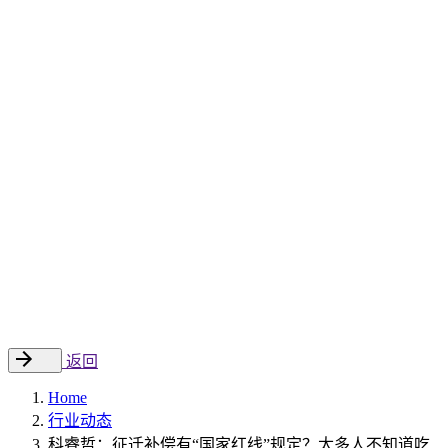
Sitecore 中国解决方案
数字化转型和升级
数字化营销
数字资产管理
数据分析与洞察
数字电商
云托管
案例
新闻动态
睿哲新闻
行业动态
联系
EN
返回
Home
行业动态
科睿哲：征迁补偿有“国家红线”规定？太多人不知道吃