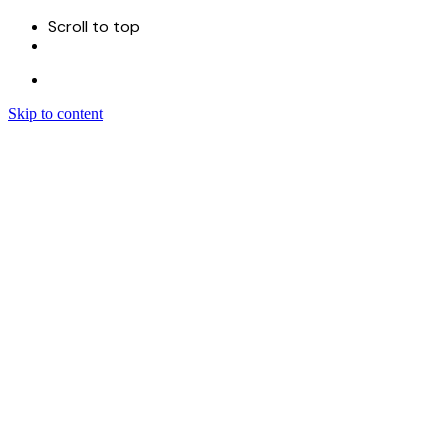
Scroll to top
Skip to content
Menu
首页
关于
服务
Sitecore 开发实施
Sitecore CMS
Sitecore XM Cloud