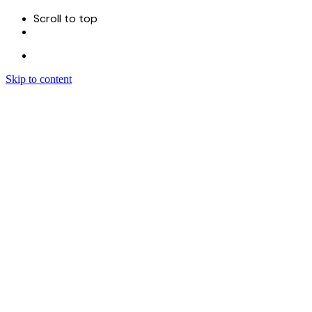
Scroll to top
Skip to content
Menu
首页
关于
服务
Sitecore 开发实施
Sitecore CMS
Sitecore XM Cloud