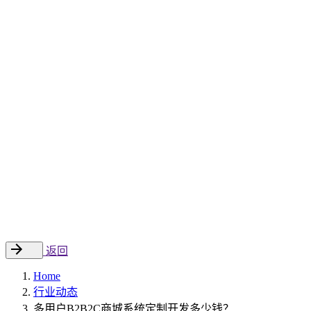
Sitecore 中国解决方案
数字化转型和升级
数字化营销
数字资产管理
数据分析与洞察
数字电商
云托管
案例
新闻动态
睿哲新闻
行业动态
联系
EN
返回
Home
行业动态
多用户B2B2C商城系统定制开发多少钱？