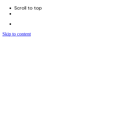
Scroll to top
Skip to content
Menu
首页
关于
服务
Sitecore 开发实施
Sitecore CMS
Sitecore XM Cloud