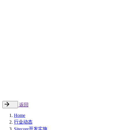
Sitecore 中国解决方案
数字化转型和升级
数字化营销
数字资产管理
数据分析与洞察
数字电商
云托管
案例
新闻动态
睿哲新闻
行业动态
联系
EN
返回
Home
行业动态
Sitecore开发实施