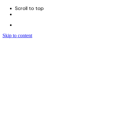
Scroll to top
Skip to content
Menu
首页
关于
服务
Sitecore 开发实施
Sitecore CMS
Sitecore XM Cloud