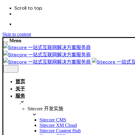
Scroll to top
Skip to content
Menu
首页
关于
服务
Sitecore 开发实施
Sitecore CMS
Sitecore XM Cloud
Sitecore Content Hub