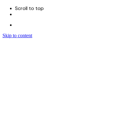
Scroll to top
Skip to content
Menu
首页
关于
服务
Sitecore 开发实施
Sitecore CMS
Sitecore XM Cloud