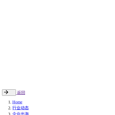
Sitecore 中国解决方案
数字化转型和升级
数字化营销
数字资产管理
数据分析与洞察
数字电商
云托管
案例
新闻动态
睿哲新闻
行业动态
联系
EN
返回
Home
行业动态
企业出海