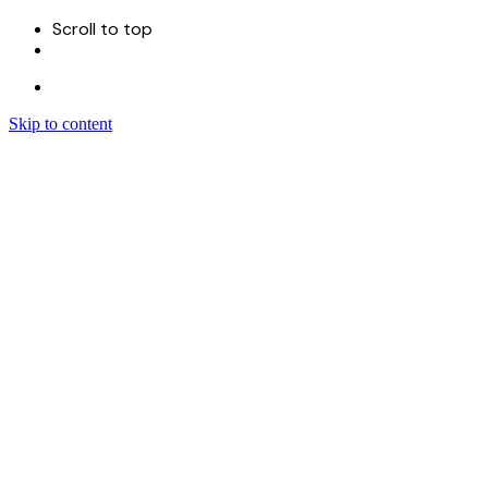
Scroll to top
Skip to content
Menu
首页
关于
服务
Sitecore 开发实施
Sitecore CMS
Sitecore XM Cloud