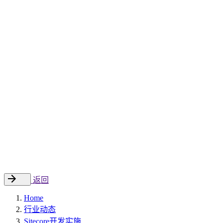
Sitecore 中国解决方案
数字化转型和升级
数字化营销
数字资产管理
数据分析与洞察
数字电商
云托管
案例
新闻动态
睿哲新闻
行业动态
联系
EN
返回
Home
行业动态
Sitecore开发实施