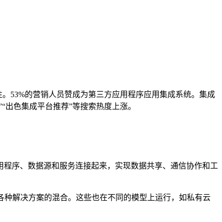
名
。53%的营销人员赞成为第三方应用程序应用集成系统。集成
“出色集成平台推荐”等搜索热度上涨。
用程序、数据源和服务连接起来，实现数据共享、通信协作和工
于各种解决方案的混合。这些也在不同的模型上运行，如私有云