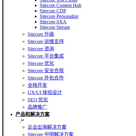
Sitecore Content Hub
Sitecore CDP
Sitecore Personalize
Sitecore SXA
Sitecore Stream
Sitecore 升级
Sitecore 运维支持
Sitecore 咨询
Sitecore 平台集成
Sitecore 优化
Sitecore 安全合规
Sitecore 外包合作
全栈开发
UX/UI 体验设计
SEO 优化
品牌推广
产品和解决方案
企业出海解决方案
Sitecore 中国解决方案