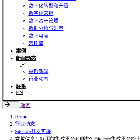
数字化转型和升级
数字化营销
数字资产管理
数据分析与洞察
数字电商
云托管
案例
新闻动态
睿哲新闻
行业动态
联系
EN
返回
Home
行业动态
Sitecore开发实施
睿哲信息：好用的集成平台有哪些？Sitecore集成平台榜