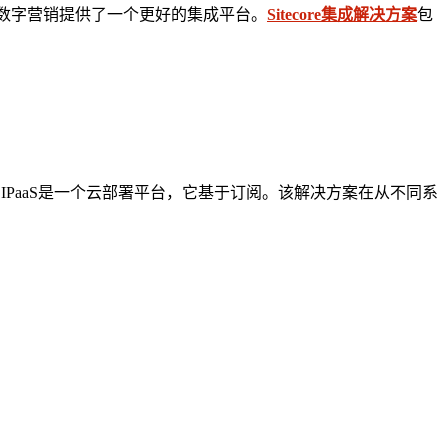
为数字营销提供了一个更好的集成平台。
Sitecore集成解决方案
包
S。IPaaS是一个云部署平台，它基于订阅。该解决方案在从不同系