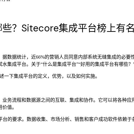
？Sitecore集成平台榜上有
据数据统计，近66%的营销人员同意内部系统无缝集成的必要性
水集成平台。关于“什么是集成平台”“好用的集成平台有哪些？”
述一下集成平台的定义，优势，以及如何实施。
、业务流程和数据源之间的互联、集成和协作。它可以将各种应
用价值。
成平台的要求。数据收集、市场分析、销售和客户成功软件依赖