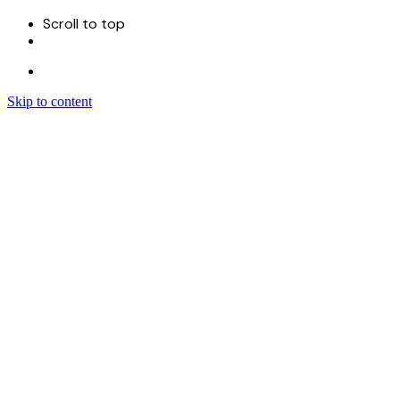
Scroll to top
Skip to content
Menu
首页
关于
服务
Sitecore 开发实施
Sitecore CMS
Sitecore XM Cloud