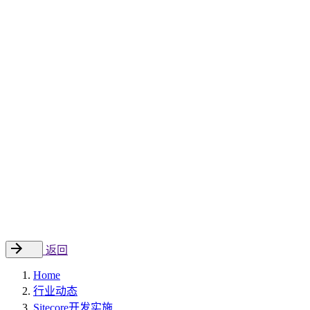
Sitecore 中国解决方案
数字化转型和升级
数字化营销
数字资产管理
数据分析与洞察
数字电商
云托管
案例
新闻动态
睿哲新闻
行业动态
联系
EN
返回
Home
行业动态
Sitecore开发实施