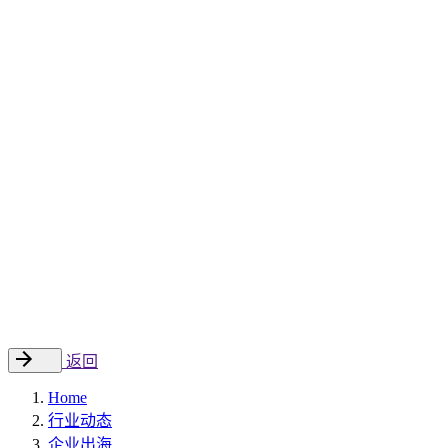
Sitecore 中国解决方案
数字化转型和升级
数字化营销
数字资产管理
数据分析与洞察
数字电商
云托管
案例
新闻动态
睿哲新闻
行业动态
联系
EN
返回
Home
行业动态
企业出海