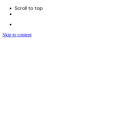
Scroll to top
Skip to content
Menu
首页
关于
服务
Sitecore 开发实施
Sitecore CMS
Sitecore XM Cloud