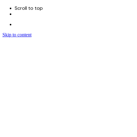
Scroll to top
Skip to content
Menu
首页
关于
服务
Sitecore 开发实施
Sitecore CMS
Sitecore XM Cloud