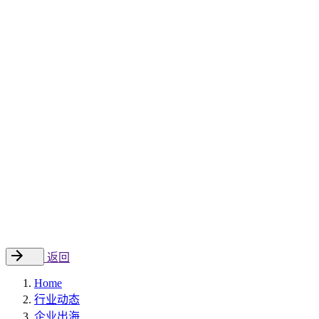
Sitecore 中国解决方案
数字化转型和升级
数字化营销
数字资产管理
数据分析与洞察
数字电商
云托管
案例
新闻动态
睿哲新闻
行业动态
联系
EN
返回
Home
行业动态
企业出海