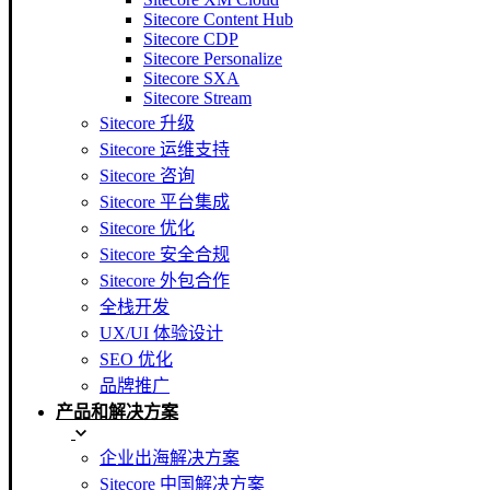
Sitecore Content Hub
Sitecore CDP
Sitecore Personalize
Sitecore SXA
Sitecore Stream
Sitecore 升级
Sitecore 运维支持
Sitecore 咨询
Sitecore 平台集成
Sitecore 优化
Sitecore 安全合规
Sitecore 外包合作
全栈开发
UX/UI 体验设计
SEO 优化
品牌推广
产品和解决方案
企业出海解决方案
Sitecore 中国解决方案