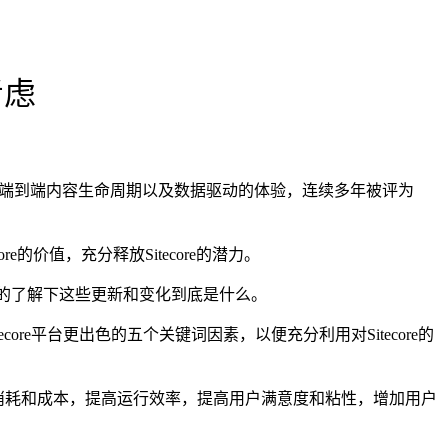
考虑
端到端内容生命周期以及数据驱动的体验，连续多年被评为
e的价值，充分释放Sitecore的潜力。
入的了解下这些更新和变化到底是什么。
core平台更出色的五个关键词因素，以便充分利用对Sitecore的
资源消耗和成本，提高运行效率，提高用户满意度和粘性，增加用户