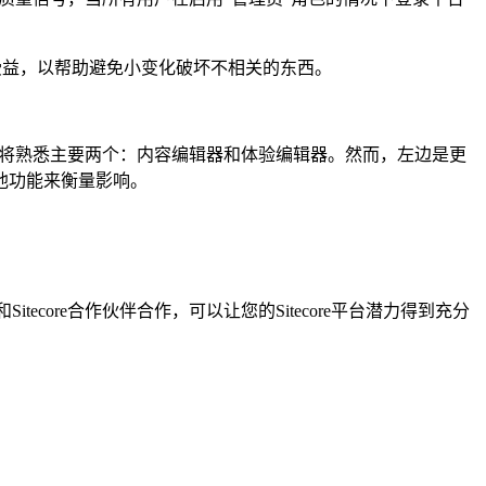
x原则中受益，以帮助避免小变化破坏不相关的东西。
大多数人将熟悉主要两个：内容编辑器和体验编辑器。然而，左边是更
他功能来衡量影响。
core合作伙伴合作，可以让您的Sitecore平台潜力得到充分