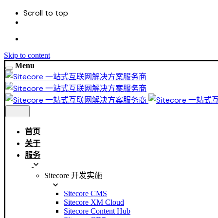
Scroll to top
Skip to content
Menu
首页
关于
服务
Sitecore 开发实施
Sitecore CMS
Sitecore XM Cloud
Sitecore Content Hub