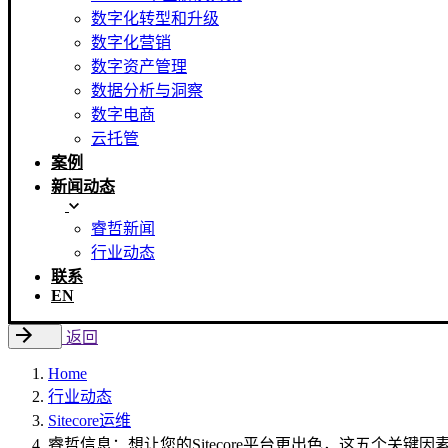
数字化转型和升级
数字化营销
数字资产管理
数据分析与洞察
数字电商
云托管
案例
新闻动态
睿哲新闻
行业动态
联系
EN
返回
Home
行业动态
Sitecore运维
睿哲信息：想让您的Sitecore平台更出色，这五个关键因