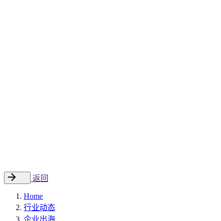
Sitecore 中国解决方案
数字化转型和升级
数字化营销
数字资产管理
数据分析与洞察
数字电商
云托管
案例
新闻动态
睿哲新闻
行业动态
联系
EN
返回
Home
行业动态
企业出海