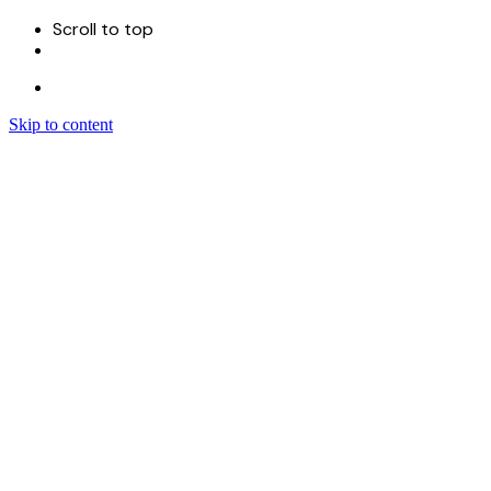
Scroll to top
Skip to content
Menu
首页
关于
服务
Sitecore 开发实施
Sitecore CMS
Sitecore XM Cloud