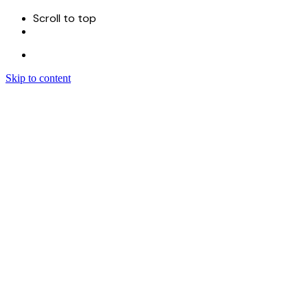
Scroll to top
Skip to content
Menu
首页
关于
服务
Sitecore 开发实施
Sitecore CMS
Sitecore XM Cloud