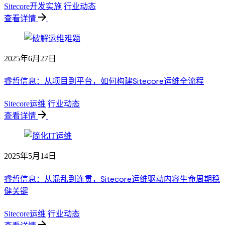
Sitecore开发实施
行业动态
查看详情
2025年6月27日
睿哲信息：从项目到平台，如何构建Sitecore运维全流程
Sitecore运维
行业动态
查看详情
2025年5月14日
睿哲信息：从混乱到连贯，Sitecore运维驱动内容生命周期稳
健关键
Sitecore运维
行业动态