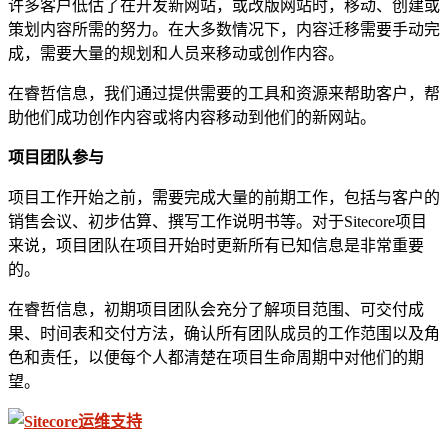
许多客户低估了在开发新网站，或改版网站时，移动、创建或
策划内容所需的努力。在大多数情况下，内容迁移需要手动完
成，需要大量的规划和人员来移动或创作内容。
在睿哲信息，我们通过提供需要的工具和资源来帮助客户，帮
助他们成功创作内容或将内容移动到他们的新网站。
项目团队参与
项目工作开始之前，需要完成大量的前期工作，包括与客户的
销售会议、初步估算、撰写工作说明书等。对于Sitecore项目
来说，项目团队在项目开始时更新所有已知信息是非常重要
的。
在睿哲信息，初期项目团队会充分了解项目范围、可交付成
果、时间表和交付方法，确认所有团队成员的工作范围以及角
色和责任，以便每个人都清楚在项目生命周期中对他们的期
望。