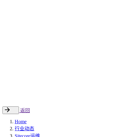
Sitecore 中国解决方案
数字化转型和升级
数字化营销
数字资产管理
数据分析与洞察
数字电商
云托管
案例
新闻动态
睿哲新闻
行业动态
联系
EN
返回
Home
行业动态
Sitecore运维