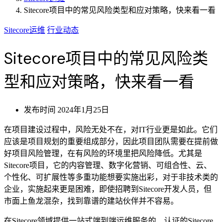
Sitecore项目中的常见风险类型和应对策略，快来看一看
Sitecore运维
行业动态
Sitecore项目中的常见风险类
型和应对策略，快来看一看
发布时间
2024年1月25日
在项目建设过程中，风险无处不在，对IT行业更是如此。它们
应该是项目规划的重要组成部分，因此项目团队需要在提前做
好项目风险管理，在有风险的环境里把风险降低。尤其是
Sitecore项目，它的内容管理、数字化营销、可组合性、云、
个性化、可扩展性等多重功能想要实施出彩，对于非技术类的
企业，实施起来更是困难，即使招聘到Sitecore开发人员，但
市面上鱼龙混杂，找到靠谱的建站伙伴并不容易。
在Sitecore领域提供一站式端到端运维服务的、认证的Sitecore