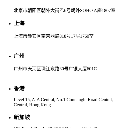
北京市朝阳区朝外大街乙6号朝外SOHO A座1807室
上海
上海市静安区南京西路818号17层1760室
广州
广州市天河区珠江东路30号广银大厦601C
香港
Level 15, AIA Central, No.1 Connaught Road Central,
Central, Hong Kong
新加坡