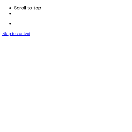
Scroll to top
Skip to content
Menu
首页
关于
服务
Sitecore 开发实施
Sitecore CMS
Sitecore XM Cloud