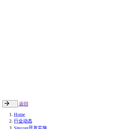
Sitecore 中国解决方案
数字化转型和升级
数字化营销
数字资产管理
数据分析与洞察
数字电商
云托管
案例
新闻动态
睿哲新闻
行业动态
联系
EN
返回
Home
行业动态
Sitecore开发实施