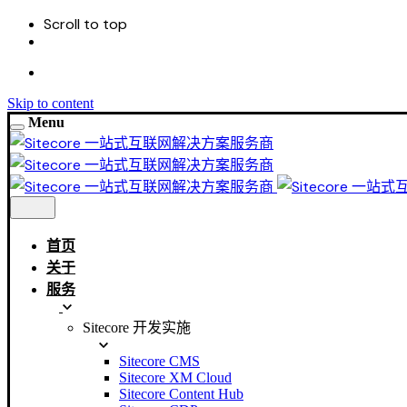
Scroll to top
Skip to content
Menu
首页
关于
服务
Sitecore 开发实施
Sitecore CMS
Sitecore XM Cloud
Sitecore Content Hub