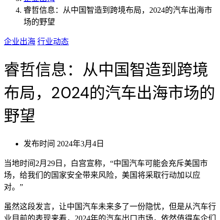
睿哲信息：从中国智造到跨境布局，2024的汽车出海市
场的野望
企业出海
行业动态
睿哲信息：从中国智造到跨境
布局，2024的汽车出海市场的
野望
发布时间
2024年3月4日
当地时间2月29日，白宫宣称，“中国汽车可能会充斥美国市
场，给我们的国家安全带来风险，美国将采取行动加以应
对。”
虽然这段发言，让中国汽车未来多了一份隐忧，但是从汽车行
业目前的表现来看，2024年的汽车出口市场，依然值得车企们