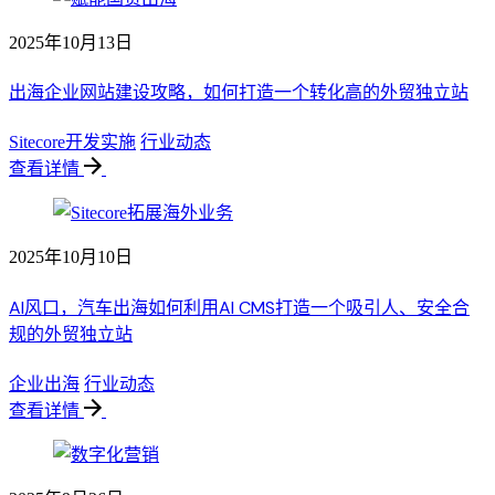
2025年10月13日
出海企业网站建设攻略，如何打造一个转化高的外贸独立站
Sitecore开发实施
行业动态
查看详情
2025年10月10日
AI风口，汽车出海如何利用AI CMS打造一个吸引人、安全合
规的外贸独立站
企业出海
行业动态
查看详情