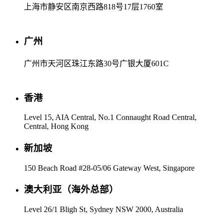
上海市静安区南京西路818号17层1760室
广州
广州市天河区珠江东路30号广银大厦601C
香港
Level 15, AIA Central, No.1 Connaught Road Central,
Central, Hong Kong
新加坡
150 Beach Road #28-05/06 Gateway West, Singapore
澳大利亚（海外总部）
Level 26/1 Bligh St, Sydney NSW 2000, Australia