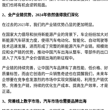
我们也将有机会逆转局面。
2、全产业链优势，2024年依然值得我们深化
在过去的2023年，我们的产业链优势凸显的更加明显。
在国家大力倡导和扶持新能源产业的背景下，车企纷纷加大对
新能源汽车研发力度，使得汽车电动化、智能化、自动驾驶等
技术迅速发展，进而形成了完整的新能源汽车产业链。规模效
应和全产链的优势，推动中国汽车出海从整车、零部件的出口
进入了汽车生产全价值链出海的新征程中。
产业链的持续完善，让中国汽车品牌有了高性能、低价格、好
质量标签，而由它创造的一众销售奇迹也在提醒我们，未来车
企想要在竞争愈发激烈的市场中实现突围破局，利用生产链优
势，完善生产链，持续的优化生产成本、提高生产效率，才是
正道。
3、完善线上数字市场，汽车市场也需要品牌出海