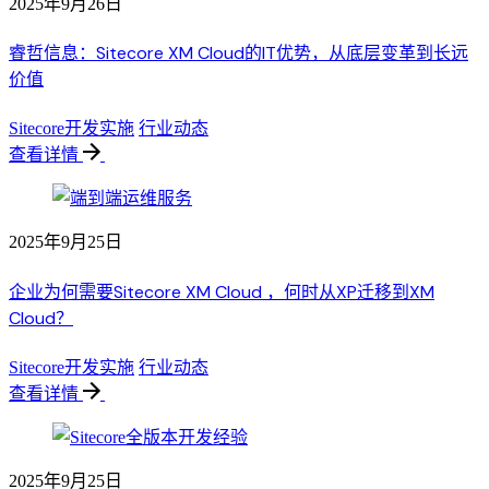
2025年9月26日
睿哲信息：Sitecore XM Cloud的IT优势，从底层变革到长远
价值
Sitecore开发实施
行业动态
查看详情
2025年9月25日
企业为何需要Sitecore XM Cloud ，何时从XP迁移到XM
Cloud？
Sitecore开发实施
行业动态
查看详情
2025年9月25日