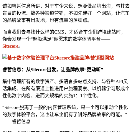
诚如睿哲信息所讲，对于车企来说，想要做品牌出海，与其去
盲目的投流、搞各种渠道营销，不如先建好一个网站，让汽车
的品牌故事有出发地，也有流量的落脚点。
而当我们去寻找什么样的CMS，才适合车企们跨境建站时，
你会发现一个“超额满足”你需求的数字体验平台——
Sitecore
。
睿哲信息：从Sitecore出发，让品牌故事“更动听”
集中管理所有的数字资产、多语言多站点支持、与各种API灵
活集成、在所有渠道上推进用户旅程洞察、以机器学习形成个
性化数字内容、进而大规模的实施1：1个性化。
“Sitecore脱离了一般的内容管理系统，是一个可以推动个性化
的数字体验平台，这也让车企们有了讲好品牌故事的可能。”
——睿哲信息