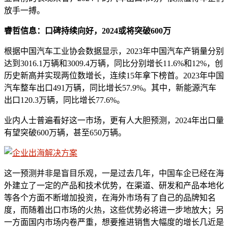
放手一搏。
睿哲信息：口碑持续向好，2024或将突破600万
根据中国汽车工业协会数据显示，2023年中国汽车产销量分别
达到3016.1万辆和3009.4万辆，同比分别增长11.6%和12%，创
历史新高并实现两位数增长，连续15年拿下榜首。2023年中国
汽车整车出口491万辆，同比增长57.9%。其中，新能源汽车
出口120.3万辆，同比增长77.6%。
业内人士普遍看好这一市场，更有人大胆预测，2024年出口量
有望突破600万辆，甚至650万辆。
这一预测并非是盲目乐观，一是过去几年，中国车企已经在海
外建立了一定的产品和技术优势，在渠道、研发和产品本地化
等各个方面不断增加投资，在海外市场有了自己的品牌知名
度，而随着出口市场的火热，这些优势必将进一步地放大；另
一方面国内市场内卷严重，想要推进销售大幅度的增长几近是