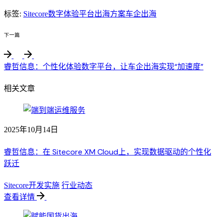
标签:
Sitecore数字体验平台
出海方案
车企出海
下一篇
睿哲信息：个性化体验数字平台，让车企出海实现“加速度”
相关文章
2025年10月14日
睿哲信息：在 Sitecore XM Cloud上，实现数据驱动的个性化
跃迁
Sitecore开发实施
行业动态
查看详情