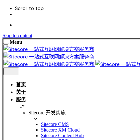
Scroll to top
Skip to content
Menu
首页
关于
服务
Sitecore 开发实施
Sitecore CMS
Sitecore XM Cloud
Sitecore Content Hub