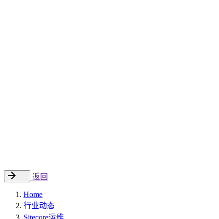
Sitecore 中国解决方案
数字化转型和升级
数字化营销
数字资产管理
数据分析与洞察
数字电商
云托管
案例
新闻动态
睿哲新闻
行业动态
联系
EN
返回
Home
行业动态
Sitecore运维