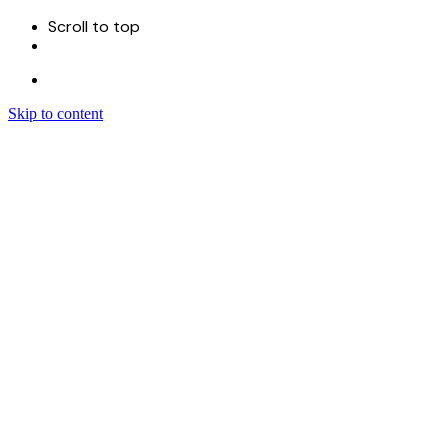
Scroll to top
Skip to content
Menu
首页
关于
服务
Sitecore 开发实施
Sitecore CMS
Sitecore XM Cloud