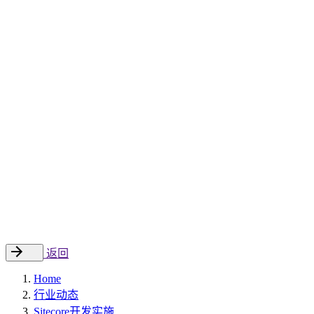
Sitecore 中国解决方案
数字化转型和升级
数字化营销
数字资产管理
数据分析与洞察
数字电商
云托管
案例
新闻动态
睿哲新闻
行业动态
联系
EN
返回
Home
行业动态
Sitecore开发实施