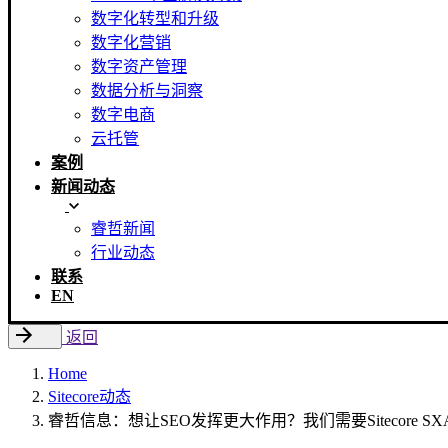
数字化转型和升级
数字化营销
数字资产管理
数据分析与洞察
数字电商
云托管
案例
新闻动态
睿哲新闻
行业动态
联系
EN
返回
Home
Sitecore动态
睿哲信息：想让SEO发挥更大作用？我们需要Sitecore SX