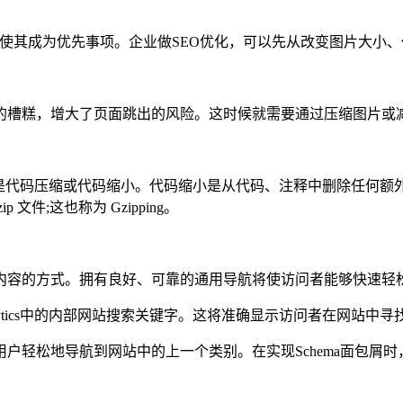
使其成为优先事项。企业做SEO优化，可以先从改变图片大小、
的槽糕，增大了页面跳出的风险。这时候就需要通过压缩图片或
用的方法就是代码压缩或代码缩小。代码缩小是从代码、注释中删除任
件;这也称为 Gzipping。
内容的方式。拥有良好、可靠的通用导航将使访问者能够快速轻
nalytics中的内部网站搜索关键字。这将准确显示访问者在网站
地导航到网站中的上一个类别。在实现Schema面包屑时，还可以将其