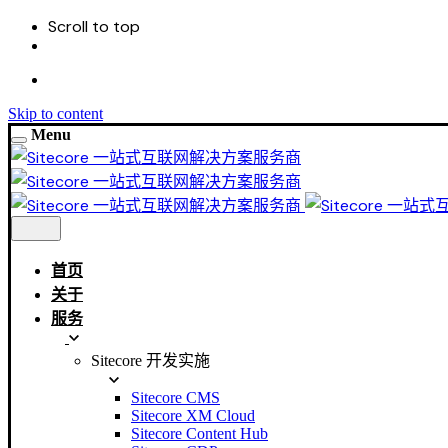
Scroll to top
Skip to content
Menu
首页
关于
服务
Sitecore 开发实施
Sitecore CMS
Sitecore XM Cloud
Sitecore Content Hub