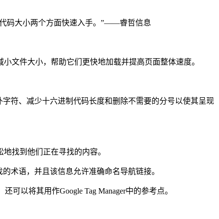
代码大小两个方面快速入手。”——睿哲信息
减小文件大小，帮助它们更快地加载并提高页面整体速度。
何额外字符、减少十六进制代码长度和删除不需要的分号以使其呈现
松地找到他们正在寻找的内容。
中寻找的术语，并且该信息允许准确命名导航链接。
用作Google Tag Manager中的参考点。