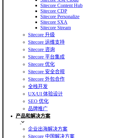
Sitecore Content Hub
Sitecore CDP
Sitecore Personalize
Sitecore SXA
Sitecore Stream
Sitecore 升级
Sitecore 运维支持
Sitecore 咨询
Sitecore 平台集成
Sitecore 优化
Sitecore 安全合规
Sitecore 外包合作
全栈开发
UX/UI 体验设计
SEO 优化
品牌推广
产品和解决方案
企业出海解决方案
Sitecore 中国解决方案