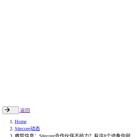
Sitecore 中国解决方案
数字化转型和升级
数字化营销
数字资产管理
数据分析与洞察
数字电商
云托管
案例
新闻动态
睿哲新闻
行业动态
联系
EN
返回
Home
Sitecore动态
睿哲信息：Sitecore合作伙伴不给力？有这8个迹象你就