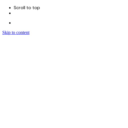
Scroll to top
Skip to content
Menu
首页
关于
服务
Sitecore 开发实施
Sitecore CMS
Sitecore XM Cloud