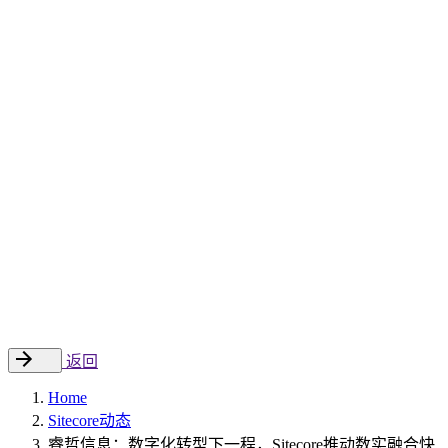
Sitecore 中国解决方案
数字化转型和升级
数字化营销
数字资产管理
数据分析与洞察
数字电商
云托管
案例
新闻动态
睿哲新闻
行业动态
联系
EN
返回
Home
Sitecore动态
睿哲信息：数字化转型下一程，Sitecore推动数实融合快