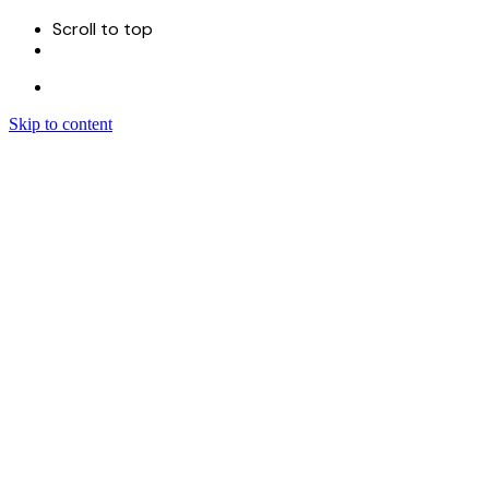
Scroll to top
Skip to content
Menu
首页
关于
服务
Sitecore 开发实施
Sitecore CMS
Sitecore XM Cloud