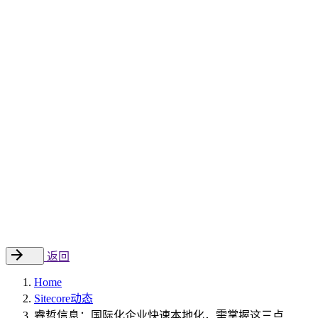
Sitecore 中国解决方案
数字化转型和升级
数字化营销
数字资产管理
数据分析与洞察
数字电商
云托管
案例
新闻动态
睿哲新闻
行业动态
联系
EN
返回
Home
Sitecore动态
睿哲信息：国际化企业快速本地化，需掌握这三点