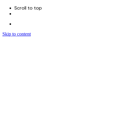
Scroll to top
Skip to content
Menu
首页
关于
服务
Sitecore 开发实施
Sitecore CMS
Sitecore XM Cloud