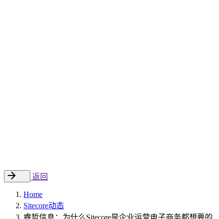
Sitecore 中国解决方案
数字化转型和升级
数字化营销
数字资产管理
数据分析与洞察
数字电商
云托管
案例
新闻动态
睿哲新闻
行业动态
联系
EN
返回
Home
Sitecore动态
睿哲信息：为什么Sitecore是企业运营电子商务都想要的