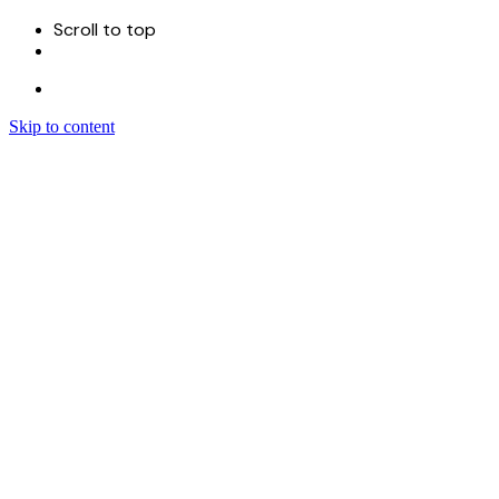
Scroll to top
Skip to content
Menu
首页
关于
服务
Sitecore 开发实施
Sitecore CMS
Sitecore XM Cloud