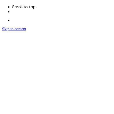
Scroll to top
Skip to content
Menu
首页
关于
服务
Sitecore 开发实施
Sitecore CMS
Sitecore XM Cloud