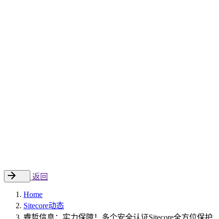
Sitecore 中国解决方案
数字化转型和升级
数字化营销
数字资产管理
数据分析与洞察
数字电商
云托管
案例
新闻动态
睿哲新闻
行业动态
联系
EN
返回
Home
Sitecore动态
睿哲信息：实力保障！多个安全认证Sitecore全方位保护