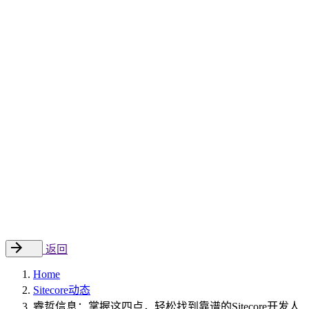
Sitecore 中国解决方案
数字化转型和升级
数字化营销
数字资产管理
数据分析与洞察
数字电商
云托管
案例
新闻动态
睿哲新闻
行业动态
联系
EN
返回
Home
Sitecore动态
睿哲信息：掌握这四点，轻松找到靠谱的Sitecore开发人