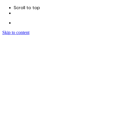
Scroll to top
Skip to content
Menu
首页
关于
服务
Sitecore 开发实施
Sitecore CMS
Sitecore XM Cloud