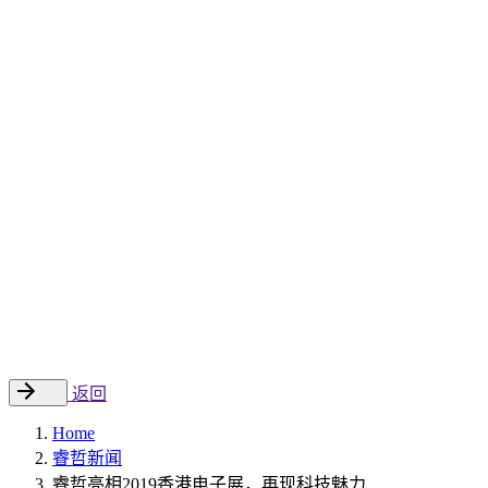
Sitecore 中国解决方案
数字化转型和升级
数字化营销
数字资产管理
数据分析与洞察
数字电商
云托管
案例
新闻动态
睿哲新闻
行业动态
联系
EN
返回
Home
睿哲新闻
睿哲亮相2019香港电子展，再现科技魅力