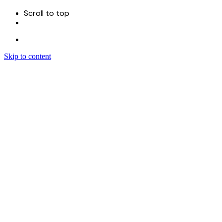
Scroll to top
Skip to content
Menu
首页
关于
服务
Sitecore 开发实施
Sitecore CMS
Sitecore XM Cloud