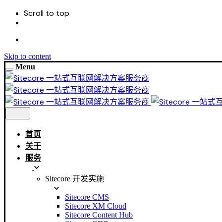
Scroll to top
Skip to content
Menu
首页
关于
服务
Sitecore 开发实施
Sitecore CMS
Sitecore XM Cloud
Sitecore Content Hub