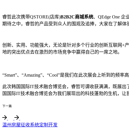
睿哲此次携带QSTORE(店库)
B2B2C商城系统
、QEdge On
期待之中，睿哲的产品受到众人的围观及追捧，大家在了解体
创新、实用、功能强大，无论是针对多个行业的创新互联网+产品
地的突出优点去在激烈的市场竞争中赢得自己的一席之地。
“Smart”、“Amazing”、“Cool”是我们在此次展
此次韩国国际IT技术融合博览会，睿哲可谓收获满满，既展
国国际IT技术融合博览会为我们展现出的科技蓬勃的生机，让
下一篇
温州房屋征收系统定制开发