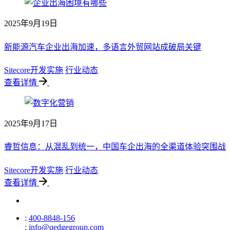
2025年9月19日
新能源汽车企业出海加速，多语言外贸网站成破局关键
Sitecore开发实施
行业动态
查看详情
2025年9月17日
睿哲信息：从混乱到统一，中国车企出海的全渠道体验突围战
Sitecore开发实施
行业动态
查看详情
:
400-8848-156
:
info@qedgegroup.com