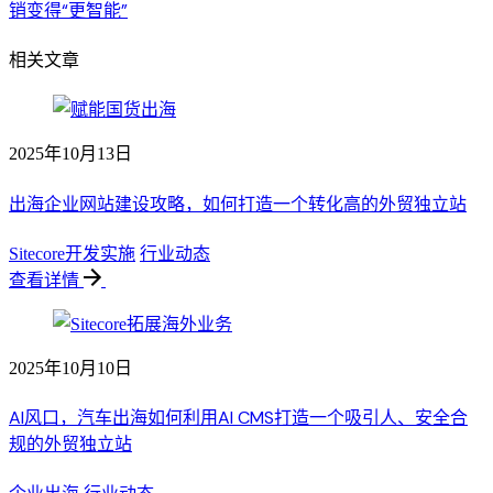
销变得“更智能”
相关文章
2025年10月13日
出海企业网站建设攻略，如何打造一个转化高的外贸独立站
Sitecore开发实施
行业动态
查看详情
2025年10月10日
AI风口，汽车出海如何利用AI CMS打造一个吸引人、安全合
规的外贸独立站