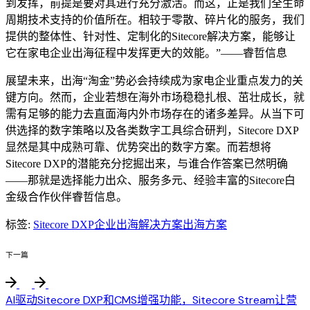
到发挥，前提是要对其进行充分激活。而这，正是我们全生命
周期技术支持的价值所在。相较于零散、碎片化的服务，我们
提供的整体性、针对性、定制化的Sitecore解决方案，能够让
它在家电企业出海征程中发挥更大的效能。”——睿哲信息
展望未来，出海“淘金”势必会持续成为家电企业重点发力的关
键方向。然而，企业若想在海外市场稳稳扎根、茁壮成长，就
需有足够的能力去直面海内外市场存在的诸多差异。从当下可
供选择的数字策略以及各类数字工具综合研判，Sitecore DXP
显然是其中成熟可靠、优势突出的数字方案。而若想将
Sitecore DXP的潜能充分挖掘出来，与谁合作答案已然明确
——那就是选择能力出众、服务多元、经验丰富的Sitecore白
金级合作伙伴睿哲信息。
标签:
Sitecore DXP
企业出海解决方案
出海方案
下一篇
AI驱动Sitecore DXP和CMS增强功能，Sitecore Stream让营