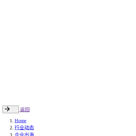
Sitecore 中国解决方案
数字化转型和升级
数字化营销
数字资产管理
数据分析与洞察
数字电商
云托管
案例
新闻动态
睿哲新闻
行业动态
联系
EN
返回
Home
行业动态
企业出海